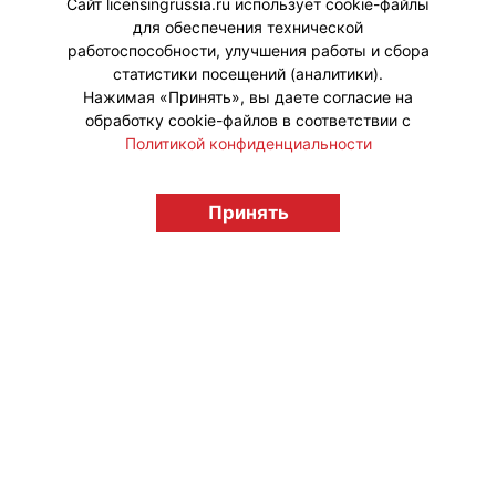
Сайт licensingrussia.ru использует cookie-файлы
для обеспечения технической
#Коллаборации
работоспособности, улучшения работы и сбора
статистики посещений (аналитики).
Нажимая «Принять», вы даете согласие на
обработку cookie-файлов в соответствии с
Политикой конфиденциальности
© "Вестник лицензионного рынка",
Принять
licensingrussia.ru, 2009-2026 12+