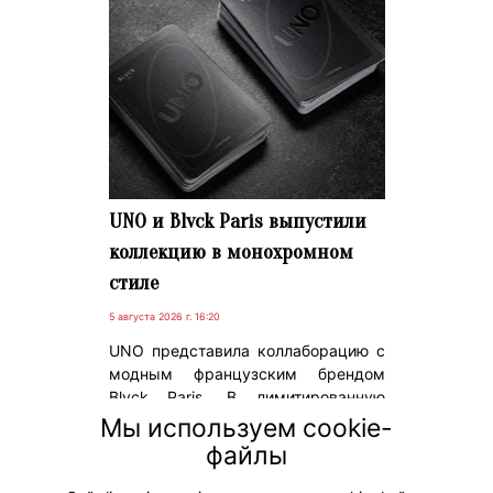
UNO и Blvck Paris выпустили
коллекцию в монохромном
стиле
5 августа 2026 г. 16:20
UNO представила коллаборацию с
модным французским брендом
Blvck Paris. В лимитированную
коллекцию вошли полностью
Мы используем cookie-
черная колода карт, одежда и
файлы
аксессуары в фирменной
монохромной эстетике.