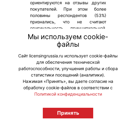
ориентируются на отзывы других
покупателей. При этом более
половины респондентов (53%)
признались, что не считают
оригинальность принципиальной,
если товар соответствует
Мы используем cookie-
ожиданиям по характеристикам.
файлы
Такие данные содержатся
в исследовании «Анкетолога».
Сайт licensingrussia.ru использует cookie-файлы
для обеспечения технической
#Тренды
работоспособности, улучшения работы и сбора
статистики посещений (аналитики).
Нажимая «Принять», вы даете согласие на
обработку cookie-файлов в соответствии с
Политикой конфиденциальности
© "Вестник лицензионного рынка",
licensingrussia.ru, 2009-2026 12+
Принять