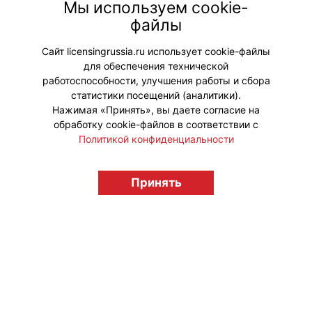
прорывными и финансово
Мы используем cookie-
эффективными. На мероприятии
файлы
будет распространяться весенний
выпуск журнала «Вестника».
Сайт licensingrussia.ru использует cookie-файлы
для обеспечения технической
#Мероприятия
работоспособности, улучшения работы и сбора
статистики посещений (аналитики).
Нажимая «Принять», вы даете согласие на
обработку cookie-файлов в соответствии с
Политикой конфиденциальности
© "Вестник лицензионного рынка",
Принять
licensingrussia.ru, 2009-2026 12+