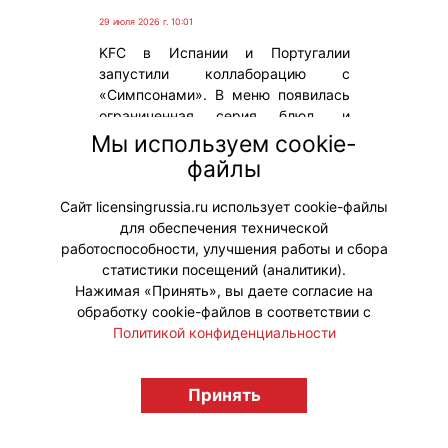
29 июля 2026 г. 10:01
KFC в Испании и Португалии
запустили коллаборацию с
«Симпсонами». В меню появилась
ограниченная серия блюд, и
наибольший интерес вызывает,
Мы используем cookie-
бесспорно, бургер с розовыми
файлы
глазированными пончиками вместо
булочек.
Сайт licensingrussia.ru использует cookie-файлы
для обеспечения технической
#Коллаборации
работоспособности, улучшения работы и сбора
статистики посещений (аналитики).
Нажимая «Принять», вы даете согласие на
обработку cookie-файлов в соответствии с
Политикой конфиденциальности
© "Вестник лицензионного рынка",
Принять
licensingrussia.ru, 2009-2026 12+