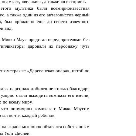
«самые», «великие», а также «в истории».
этого мультика были всемирноизвестная
, а также один из его антагонистов черный
о, был «рожден» еще до своего извечного
ой вид.
 Микки Маус предстал перед зрителями без
ипликаторы даровали их персонажу чуть
ткометражке «Деревенская опера», пятой по
авы персонаж добился не только благодаря
улярно стали выходить комиксы его имени,
 по всему миру.
, что популярны комиксы с Микки Маусом
итал почти каждый ребенок.
я на экране мышонок обзавелся собственным
ам Уолт Дисней.