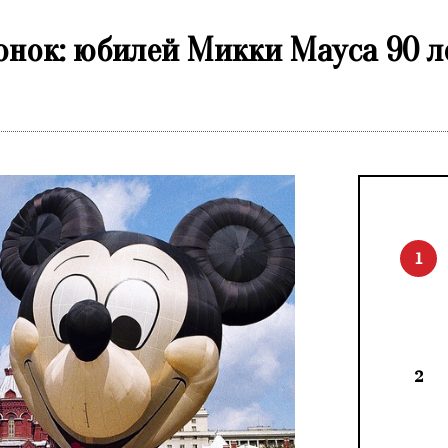
нок: юбилей Микки Мауса 90 л
1
2