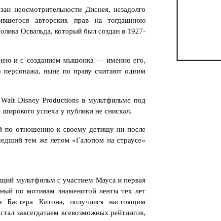
ан неосмотрительности Диснея, незадолго
ившегося авторских прав на тогдашнюю
лика Освальда, который был создан в 1927-
снею и с созданием мышонка — именно его,
о персонажа, ныне по праву считают одним
alt Disney Productions в мультфильме под
 широкого успеха у публики не снискал.
ей по отношению к своему детищу ни после
шедший тем же летом «Галопом на страусе»
щий мультфильм с участием Мауса и первая
анный по мотивам знаменитой ленты тех лет
а Бастера Китона, получился настоящим
стал завсегдатаем всевозможных рейтингов,