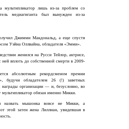
а мультипликатор лишь из-за проблем со
атель медиагиганта был вынужден из-за
олучил Джимми Макдональд, а еще спустя
осом Уэйна Оллвайна, обладателя «Эмми».
едствии женился на Русси Тейлор, актрисе,
 ней вплоть до собственной смерти в 2009-
ется абсолютным рекордсменом премии
», будучи обладателем 26 (!) заветных
й награды организации — и, безусловно, во
 мультипликатор обязан именно Микки.
ал назвать мышонка вовсе не Микки, а
от этой затеи жена Лиллиан, увидевшая в
ность.