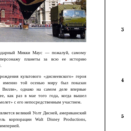
3
ендарный Микки Маус — пожалуй, самому
 персонажу планеты за всю ее историю
.
ождения культового «диснеевского» героя
4
— именно той осенью миру был показан
 Вилли», однако на самом деле впервые
е, как раз в мае того года, когда вышел
молет» с его непосредственным участием.
вляется великий Уолт Дисней, американский
5
ель корпорации Walt Disney Productions,
аимперией.