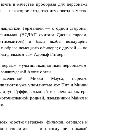
взять в качестве прообраза для персонажа
а — некоторое сходство двух звезд заметно
нацисткой Германией — с одной стороны,
тфильма» (НСДАП считала Диснея евреем,
нтисемитом) и была якобы возмущена
 в образе немецкого офицера; с другой — по
ультфильмом сам Адольф Гитлер.
л первым мультипликационным персонажем,
голливудской Аллее славы.
 вселенной Микки Мауса, нередко
являются уже упомянутые кот Пит и Минни
, друг Гуффи, сложный в своем характере
ногочисленной родней, племянники Майкл и
и.
сех короткометражек, фильмов, сериалов и
жно сосчитать — и потому нет никакой