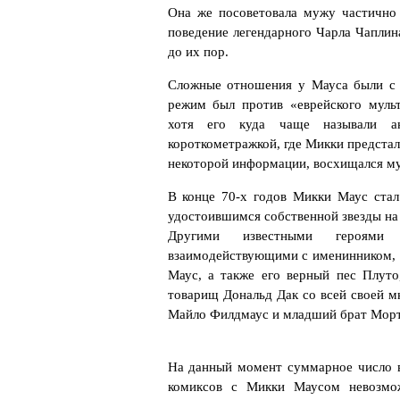
Она же посоветовала мужу частично 
поведение легендарного Чарла Чаплин
до их пор.
Сложные отношения у Мауса были с 
режим был против «еврейского муль
хотя его куда чаще называли а
короткометражкой, где Микки предстал
некоторой информации, восхищался м
В конце 70-х годов Микки Маус ста
удостоившимся собственной звезды на 
Другими известными героями
взаимодействующими с именинником, 
Маус, а также его верный пес Плуто
товарищ Дональд Дак со всей своей м
Майло Филдмаус и младший брат Морт
На данный момент суммарное число в
комиксов с Микки Маусом невозмо