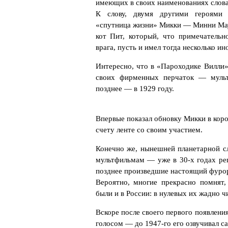
имеющих в своих наименованиях слова 
К слову, двумя другими героями 
«спутница жизни» Микки — Минни Маус
кот Пит, который, что примечательн
врага, пусть и имел тогда несколько ин
Интересно, что в «Пароходике Вилли»
своих фирменных перчаток — мульт
позднее — в 1929 году.
Впервые показал обновку Микки в коро
счету ленте со своим участием.
Конечно же, нынешней планетарной сл
мультфильмам — уже в 30-х годах рег
позднее произведшие настоящий фурор
Вероятно, многие прекрасно помнят
были и в России: в нулевых их жадно ч
Вскоре после своего первого появлени
голосом — до 1947-го его озвучивал с