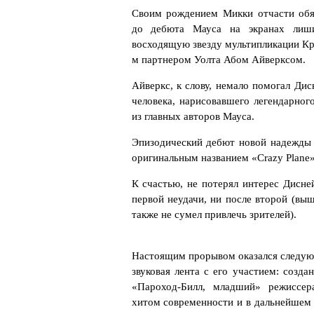
Своим рождением Микки отчасти обяз
до дебюта Мауса на экранах лиш
восходящую звезду мультипликации Кро
м партнером Уолта Абом Айверксом.
Айверкс, к слову, немало помогал Ди
человека, нарисовавшего легендарног
из главных авторов Мауса.
Эпизодический дебют новой надежды W
оригинальным названием «Crazy Plane»
К счастью, не потерял интерес Дисн
первой неудачи, ни после второй (вы
также не сумел привлечь зрителей).
Настоящим прорывом оказался следую
звуковая лента с его участием: созд
«Пароход-Билл, младший» режиссер
хитом современности и в дальнейшем 