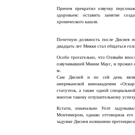
Причем прекратил озвучку персонаж
здоровьем: оставить занятие созд
хронического кашля.
Почетную должность после Диснея п
двадцать лет Микки стал общаться гол
Особо трогательно, что Оллвайн впосл
озвучивавшей Минни Маус, и прожил с
м.
Сам Дисней и по сей день явля
американской киноакадемии «Оскар
статуэток, а также одной специально
многом такому оглушительному успеху
Кстати, изначально Уолт задумыв
Монтимером, однако отговорила его 
задумке Диснея излишнюю претенциоз