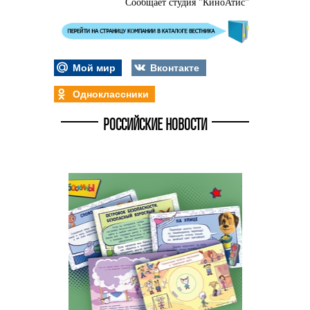
Сообщает студия "КиноАтис"
Мой мир
Вконтакте
Одноклассники
РОССИЙСКИЕ НОВОСТИ