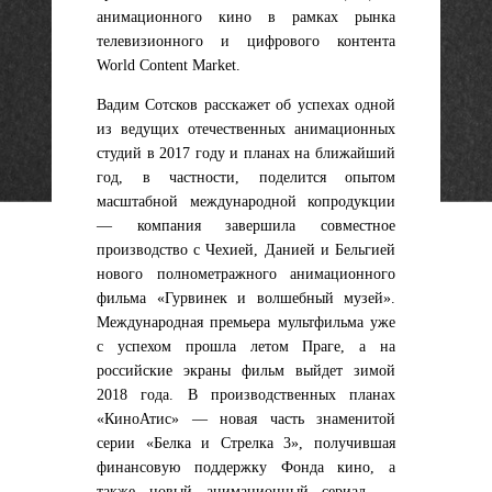
анимационного кино в рамках рынка
телевизионного и цифрового контента
World Content Market.
Вадим Сотсков расскажет об успехах одной
из ведущих отечественных анимационных
студий в 2017 году и планах на ближайший
год, в частности, поделится опытом
масштабной международной копродукции
— компания завершила совместное
производство с Чехией, Данией и Бельгией
нового полнометражного анимационного
фильма
«Гурвинек и волшебный музей».
Международная премьера мультфильма уже
с успехом прошла летом Праге, а на
российские экраны фильм выйдет зимой
2018 года. В производственных планах
«КиноАтис» — новая часть знаменитой
серии «Белка и Стрелка 3», получившая
финансовую поддержку Фонда кино, а
также новый анимационный сериал —