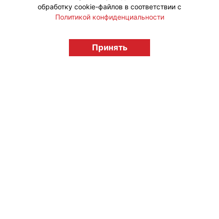
обработку cookie-файлов в соответствии с
Политикой конфиденциальности
© "Вестник лицензионного рынка",
Принять
licensingrussia.ru, 2009-2026 12+