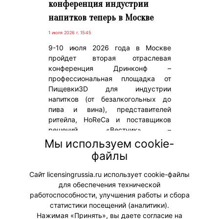
конференция индустрии
напитков теперь в Москве
1 июля 2026 г. 15:45
9-10 июля 2026 года в Москве
пройдет вторая отраслевая
конференция Дринконф –
профессиональная площадка от
Пищевки3D для индустрии
напитков (от безалкогольных до
пива и вина), представителей
ритейла, HoReCa и поставщиков
решений. «Вестник» –
информационный партнер
Мы используем cookie-
мероприятия. На конференции
файлы
будет распространяться весенний
выпуск журнала.
Сайт licensingrussia.ru использует cookie-файлы
для обеспечения технической
#Мероприятия
работоспособности, улучшения работы и сбора
статистики посещений (аналитики).
Нажимая «Принять», вы даете согласие на