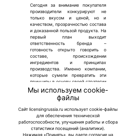
Сегодня за внимание покупателя
производители конкурируют не
только вкусом и ценой, но и
качеством, прозрачностью состава
и доказанной пользой продукта. На
первый план выходит
ответственность бренда –
готовность открыто говорить о
составе, происхождении
ингредиентов и принципах
производства. Именно компании,
которые сумели превратить эти
принципы в основу своей стратегии
и выстроить долгосрочное доверие
Мы используем cookie-
аудитории, были отмечены на XIV
файлы
ежегодной премии «Здоровое
питание – 2026».
Сайт licensingrussia.ru использует cookie-файлы
для обеспечения технической
#Мероприятия
работоспособности, улучшения работы и сбора
статистики посещений (аналитики).
Нажимая «Принять», вы даете согласие на