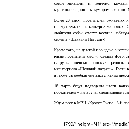
среди малышей, и, конечно, каждый 
мультипликационным кумиром в жизни! М
Более 20 тысяч посетителей ожидается н
примут участие в конкурсе костюмов! Э
любители собак смогут воочию наблюда
сериала «Щенячий Патруль»!
Кроме того, на детской площадке выставк
юные посетители смогут сделать фотог
патруль», почитать книжки, решить 
мультсериала «Щенячий патруль». Гости в
а также разнообразные выступления дрес
18 марта будут подведены итоги конку
победителей – им вручат специальные гра
Ждем всех в МВЦ «Крокус Экспо» 3-й пави
1799/" height="41" src="/media/