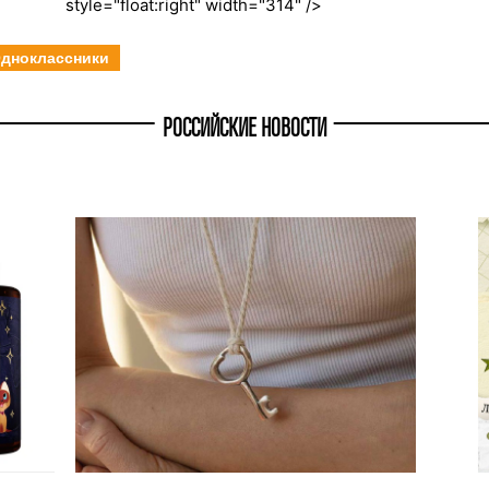
style="float:right" width="314" />
дноклассники
РОССИЙСКИЕ НОВОСТИ