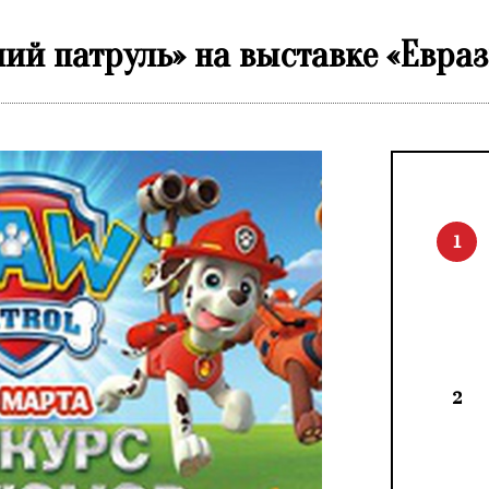
й патруль» на выставке «Евраз
1
2