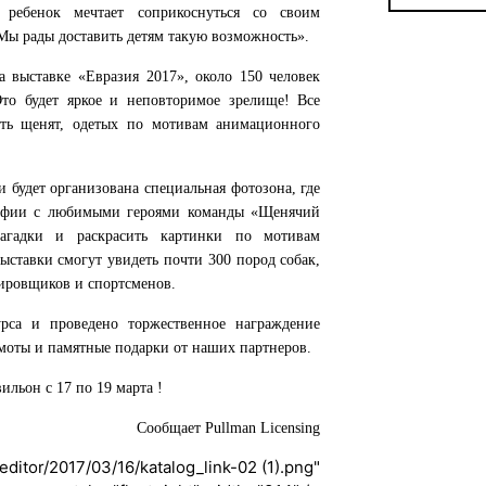
ребенок мечтает соприкоснуться со своим
ы рады доставить детям такую возможность».
а выставке «Евразия 2017», около 150 человек
то будет яркое и неповторимое зрелище! Все
ть щенят, одетых по мотивам анимационного
и будет организована специальная фотозона, где
рафии с любимыми героями команды «Щенячий
загадки и раскрасить картинки по мотивам
ыставки смогут увидеть почти 300 пород собак,
сировщиков и спортсменов.
рса и проведено торжественное награждение
моты и памятные подарки от наших партнеров.
льон с 17 по 19 марта !
Сообщает Pullman Licensing
editor/2017/03/16/katalog_link-02 (1).png"