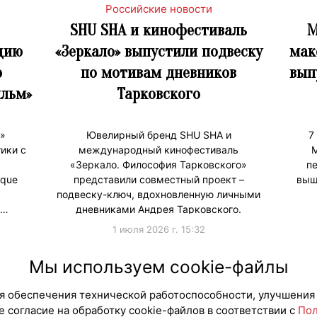
Российские новости
SHU SHA и кинофестиваль
М
цию
«Зеркало» выпустили подвеску
мак
ю
по мотивам дневников
вып
льм»
Тарковского
»
Ювелирный бренд SHU SHA и
7
ики с
международный кинофестиваль
M
«Зеркало. Философия Тарковского»
пе
ique
представили совместный проект –
выш
подвеску-ключ, вдохновленную личными
 …
дневниками Андрея Тарковского.
1 июля 2026 г. 15:32
и
#Мерч
#Продв
Мы используем cookie-файлы
для обеспечения технической работоспособности, улучшения
 согласие на обработку cookie-файлов в соответствии с
Пол