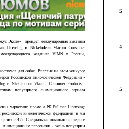
3
кус Экспо» пройдет международная выставка
4
an Licensing и Nickelodeon Viacom Consumer
е международного холдинга VIMN в России,
 костюмов для собак. Впервые на этом конкурсе
тнеров Российской Кинологической Федерации -
ing и Nickelodeon Viacom Consumer Products -
5
ивам популярного анимационного сериала
ения маркетинг, промо и PR Pullman Licensing:
с российской кинологической федерацией, и мы
«Евразия 2017». Специальная номинация впервые
ла. Анимационные персонажи - очень популярны