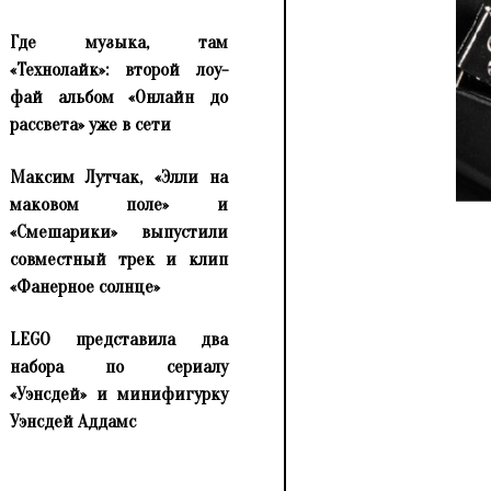
Где музыка, там
«Технолайк»: второй лоу-
фай альбом «Онлайн до
рассвета» уже в сети
Максим Лутчак, «Элли на
маковом поле» и
«Смешарики» выпустили
совместный трек и клип
«Фанерное солнце»
LEGO представила два
набора по сериалу
«Уэнсдей» и минифигурку
Уэнсдей Аддамс