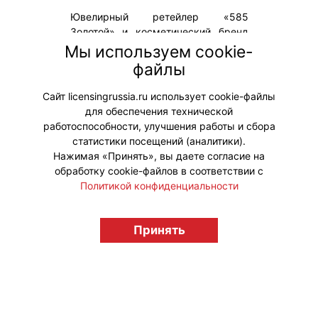
Ювелирный ретейлер «585
Золотой» и косметический бренд
Stellary выпустили совместную
Мы используем cookie-
коллекцию украшений и косметики.
файлы
Компании объединились вокруг
темы «опасной красоты».
Сайт licensingrussia.ru использует cookie-файлы
для обеспечения технической
#ПродвижениеБренда #Коллаборации
работоспособности, улучшения работы и сбора
статистики посещений (аналитики).
Нажимая «Принять», вы даете согласие на
обработку cookie-файлов в соответствии с
Политикой конфиденциальности
© "Вестник лицензионного рынка",
licensingrussia.ru, 2009-2026 12+
Принять