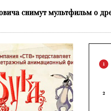
овича снимут мультфильм о др
1
2