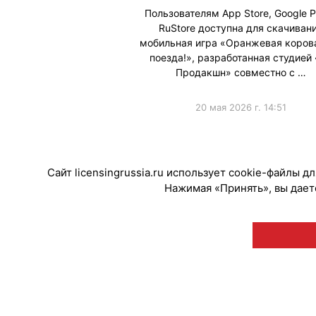
Пользователям App Store, Google P
RuStore доступна для скачиван
мобильная игра «Оранжевая корова
поезда!», разработанная студией
Продакшн» совместно с …
20 мая 2026 г. 14:51
#ПродвижениеБренда
#Коллабораци
Сайт licensingrussia.ru использует cookie-файлы 
Нажимая «Принять», вы даете
© "