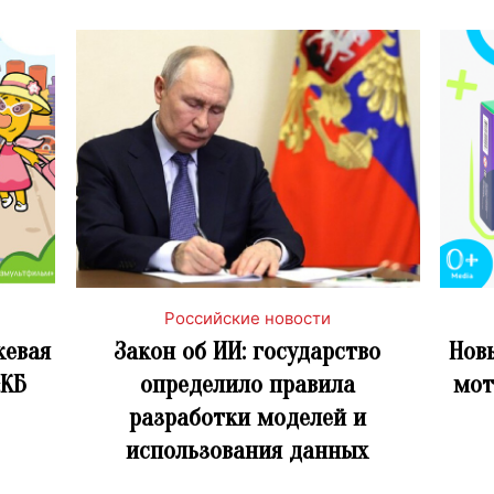
Российские новости
жевая
Закон об ИИ: государство
Нов
«КБ
определило правила
мот
разработки моделей и
использования данных