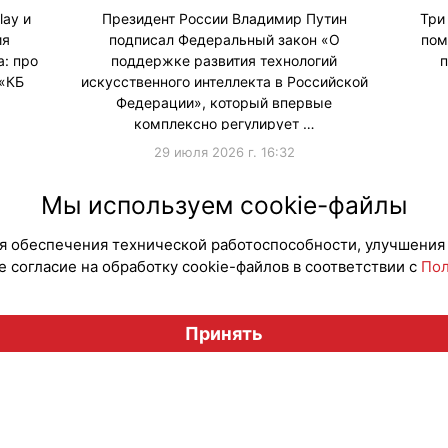
lay и
Президент России Владимир Путин
Три
ия
подписал Федеральный закон «О
пом
: про
поддержке развития технологий
п
 «КБ
искусственного интеллекта в Российской
Федерации», который впервые
комплексно регулирует …
29 июля 2026 г. 16:32
и
#АвторскоеПраво
#ИИ
#Продв
Мы используем cookie-файлы
для обеспечения технической работоспособности, улучшения
 согласие на обработку cookie-файлов в соответствии с
Пол
Вестник лицензионного рынка", licensingrussia.ru, 2009-2026
Принять