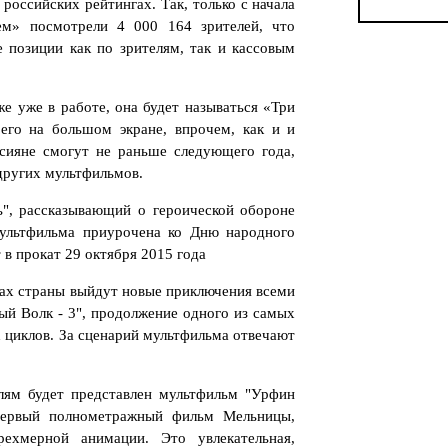
российских рейтингах. Так, только с начала
ем» посмотрели 4 000 164 зрителей, что
 позиции как по зрителям, так и кассовым
е уже в работе, она будет называться «Три
его на большом экране, впрочем, как и и
сияне смогут не раньше следующего года,
других мультфильмов.
ь", рассказывающий о героической обороне
мультфильма приурочена ко Дню народного
 в прокат 29 октября 2015 года
рах страны выйдут новые приключения всеми
й Волк - 3", продолжение одного из самых
циклов. За сценарий мультфильма отвечают
елям будет представлен мультфильм "Урфин
первый полнометражный фильм Мельницы,
рехмерной анимации. Это увлекательная,