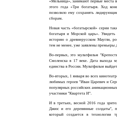
«Мельница», занимают первые места в 
этого года «Три богатыря. Ход кон
позволило ему сохранять лидирующие
сборам.
Новая часть «богатырской» серии такж
богатыря и Морской царь». Увидеть 
историю о древнерусском Маугли, ро
тем не менее, уже заявлены премьеры 
Во-первых, это мультфильм "Крепост
Смоленска в 17 веке. Дата выхода 
единства в России. Мультфильм выйдет
Во-вторых, 1 января во всех кинотеат
любимых героев "Иван Царевич и Серы
популярных российских анимационных 
участники "Квартета И".
И в третьих, весной 2016 года зрит
Джюс и его деревянные солдаты", 
который создается в технологии т