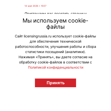
14 мая 2026 г. 15:07
Приглашаем вас посетить страницу
новой компании в Каталоге –
Мы используем cookie-
«Агама Медиа» и познакомиться с
файлы
ее брендами: «Маша и Медведь» и
«Маша и Медведь. Друзья».
Сайт licensingrussia.ru использует cookie-файлы
для обеспечения технической
#НовыеЛицензии #НовостиКаталога
работоспособности, улучшения работы и сбора
статистики посещений (аналитики).
Нажимая «Принять», вы даете согласие на
обработку cookie-файлов в соответствии с
Политикой конфиденциальности
© "Вестник лицензионного рынка",
Принять
licensingrussia.ru, 2009-2026 12+