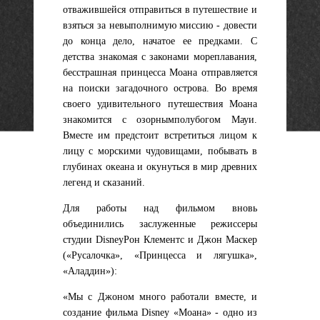
отважившейся отправиться в путешествие и
взяться за невыполнимую миссию - довести
до конца дело, начатое ее предками. С
детства знакомая с законами мореплавания,
бесстрашная принцесса Моана отправляется
на поиски загадочного острова. Во время
своего удивительного путешествия Моана
знакомится с
озорным
полубогом Мауи.
Вместе им предстоит встретиться лицом к
лицу с морскими чудовищами, побывать в
глубинах океана и окунуться в мир древних
легенд и сказаний.
Для работы над фильмом вновь
объединились заслуженные режиссеры
студии DisneyРон Клементс и Джон Маскер
(«Русалочка», «Принцесса и лягушка»,
«Аладдин»):
«Мы с Джоном много работали вместе, и
создание фильма Disney «Моана» - одно из