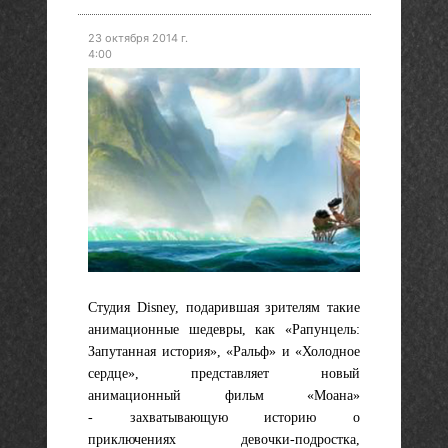
23 октября 2014 г.
4:00
Студия Disney, подарившая зрителям такие
анимационные шедевры
,
как «Рапунцель:
Запутанная история», «Ральф» и «Холодное
сердце», представляет новый
анимационный фильм «Моана»
-
захватывающую историю о
приключениях
девочк
и
-подростк
а
,