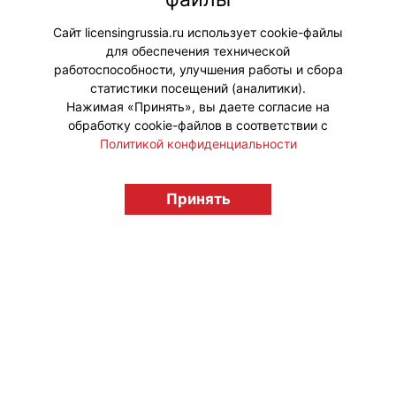
стратегии по развитию спонсорской
интеграции бренда.
Сайт licensingrussia.ru использует cookie-файлы
для обеспечения технической
#Коллаборации
работоспособности, улучшения работы и сбора
статистики посещений (аналитики).
Нажимая «Принять», вы даете согласие на
обработку cookie-файлов в соответствии с
Политикой конфиденциальности
© "Вестник лицензионного рынка",
licensingrussia.ru, 2009-2026 12+
Принять