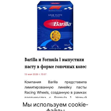
Barilla и Formula 1 выпустили
пасту в форме гоночных колес
13 мая 2026 г. 15:37
Компания Barilla представила
лимитированную линейку пасты
Racing Wheels, созданную в рамках
партнерства с Formula 1. Новый
формат макарон выполнен в виде
Мы используем cookie-
колес болидов и стал частью
файлы