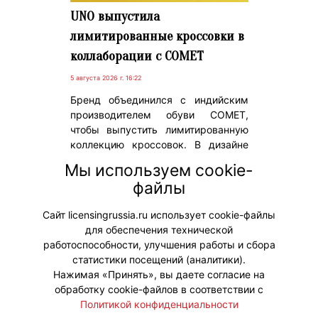
UNO выпустила
лимитированные кроссовки в
коллаборации с COMET
5 августа 2026 г. 16:22
Бренд объединился с индийским
производителем обуви COMET,
чтобы выпустить лимитированную
коллекцию кроссовок. В дизайне
пары спрятали множество
Мы используем cookie-
пасхалок, а в комплект добавили
файлы
набор переводных наклеек,
которыми можно кастомизировать
Сайт licensingrussia.ru использует cookie-файлы
обувь.
для обеспечения технической
работоспособности, улучшения работы и сбора
статистики посещений (аналитики).
Нажимая «Принять», вы даете согласие на
обработку cookie-файлов в соответствии с
Политикой конфиденциальности