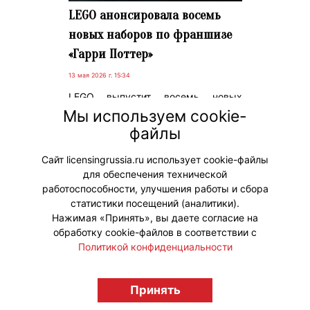
LEGO анонсировала восемь
новых наборов по франшизе
«Гарри Поттер»
13 мая 2026 г. 15:34
LEGO выпустит восемь новых
наборов по «Гарри Поттеру» к 25-
Мы используем cookie-
летию франшизы. Первые пять
файлы
поступят в продажу 1 июня,
остальные три – 1 августа.
Сайт licensingrussia.ru использует cookie-файлы
для обеспечения технической
#Коллаборации
работоспособности, улучшения работы и сбора
статистики посещений (аналитики).
Нажимая «Принять», вы даете согласие на
обработку cookie-файлов в соответствии с
Политикой конфиденциальности
© "Вестник лицензионного рынка",
Принять
licensingrussia.ru, 2009-2026 12+