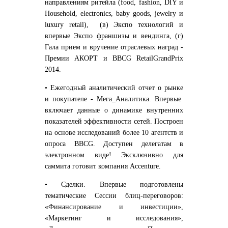
направлениям ритейла
(food, fashion, DIY и
Household, electronics, baby goods, jewelry и
luxury retail), (в)
Экспо технологий
и
впервые
Экспо франшизы и вендинга
, (г)
Гала прием и вручение отраслевых наград -
Премии АКОРТ и BBCG
Retail
Grand
Prix
2014
.
• Ежегодный
аналитический отчет
о рынке
и покупателе -
Мега_Аналитика
. Впервые
включает данные о динамике внутренних
показателей эффективности сетей. Построен
на основе исследований более 10 агентств и
опроса BBCG.
Доступен делегатам в
электронном виде
! Эксклюзивно для
саммита готовит компания Accenture.
• Сделки. Впервые подготовлены
тематические Сессии блиц-переговоров:
«
Финансирование и инвестиции
»,
«
Маркетинг и исследования
»,