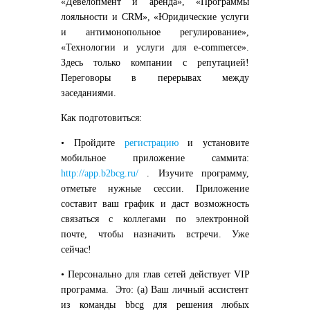
«
Девелопмент и аренда
», «
Программы
лояльности и
CRM
», «
Юридические услуги
и антимонопольное регулирование
»,
«
Технологии и услуги для
e
-
commerce
».
Здесь только компании с репутацией!
Переговоры в перерывах между
заседаниями.
Как подготовиться:
• Пройдите
регистрацию
и установите
мобильное приложение
саммита:
http://app.b2bcg.ru/
. Изучите программу,
отметьте нужные сессии. Приложение
составит ваш график
и даст возможность
связаться с коллегами по электронной
почте
, чтобы назначить встречи. Уже
сейчас!
• Персонально
для глав сетей действует
VIP
программа
. Это: (а) Ваш личный ассистент
из команды bbcg для решения любых