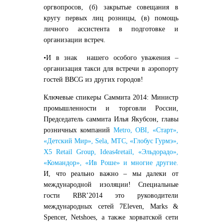
оргвопросов, (б) закрытые совещания в
кругу первых лиц розницы, (в) помощь
личного ассистента в подготовке и
организации встреч.
•И в знак нашего особого уважения –
организация такси
для встречи в аэропорту
гостей BBCG из других городов!
Ключевые спикеры Саммита 2014: Министр
промышленности и торговли России,
Председатель саммита Илья Якубсон, главы
розничных компаний
Metro, OBI, «Старт»,
«Детский Мир», Sela, MTС, «Глобус Гурмэ»,
X5 Retail Group, Ideas4retail, «Эльдорадо»,
«Командор», «Ив Роше» и многие другие.
И, что реально важно – мы далеки от
международной изоляции! Специальные
гости RBR’2014 это руководители
международных сетей
7
Eleven
,
Marks
&
Spencer
,
Netshoes
, а также хорватской сети