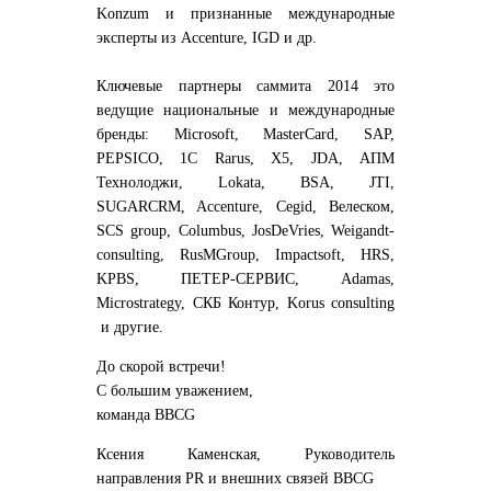
Konzum
и признанные международные
эксперты из Accenture, IGD и др
.
Ключевые партнеры саммита 2014 это
ведущие национальные и международные
бренды: Microsoft, MasterCard, SAP,
PEPSICO, 1C Rarus, X5, JDA, АПМ
Технолоджи, Lokata, BSA, JTI,
SUGARCRM, Accenture, Cegid, Велеском,
SCS group, Columbus, JosDeVries, Weigandt-
consulting, RusMGroup, Impactsoft, HRS,
KPBS, ПЕТЕР-СЕРВИС, Adamas,
Microstrategy, CКБ Контур, Korus consulting
и другие.
До скорой встречи!
С большим уважением,
команда BBCG
Ксения Каменская, Руководитель
направления PR и внешних связей BBCG