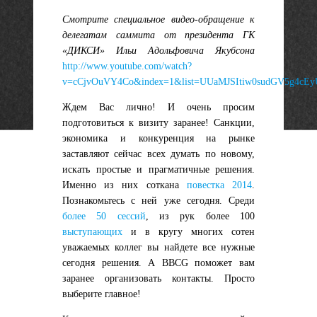
Смотрите специальное видео-обращение к
делегатам саммита от президента ГК
«ДИКСИ» Ильи Адольфовича Якубсона
http://www.youtube.com/watch?
v=cCjvOuVY4Co&index=1&list=UUaMJSItiw0sudGV5g4cEy
Ждем
Вас лично
! И очень просим
подготовиться к визиту заранее!
Санкции,
экономика и конкуренция
на рынке
заставляют сейчас всех думать по новому,
искать
простые и прагматичные решения
.
Именно из них соткана
повестка 2014
.
Познакомьтесь с ней уже сегодня. Среди
более 50 сессий
, из рук более 100
выступающих
и в кругу многих сотен
уважаемых коллег вы найдете все нужные
сегодня решения. А BBCG поможет вам
заранее организовать контакты
. Просто
выберите главное!