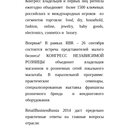
Конгресс владельцев и первых лиц ритейла
ежегодно объединяет более
1500
ключевых
российских и международных игроков из
сегментов торговли:
food, diy, household,
fashion, online, jewelry, baby goods,
electronics, cosmetics и luxury.
Впервые! В рамках RBR – 26 сентября
состоится встреча представителей малого
бизнеса!
КОНГРЕСС НЕЗАВИСИМОЙ
РОЗНИЦЫ
объединит владельцев
магазинов и розничных сетей локального
масштаба. В параллельной программе:
практические семинары,
специализированная выставка франшизы
розничного бренда и вендингового
оборудования.
Retail
Business
Russia
2014 даст предельно
практичные ответы на главные вопросы
отрасли: