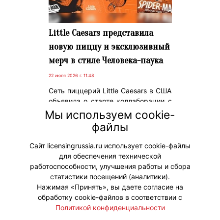
Little Caesars представила
новую пиццу и эксклюзивный
мерч в стиле Человека-паука
22 июля 2026 г. 11:48
Сеть пиццерий Little Caesars в США
объявила о старте коллаборации с
фильмом «Человек-паук: Новый
Мы используем cookie-
день». В честь этого там выпустили
файлы
новую пиццу, дарят подарки и
эксклюзивный мерч.
Сайт licensingrussia.ru использует cookie-файлы
для обеспечения технической
#Коллаборации #Мерч
работоспособности, улучшения работы и сбора
статистики посещений (аналитики).
Нажимая «Принять», вы даете согласие на
обработку cookie-файлов в соответствии с
Политикой конфиденциальности