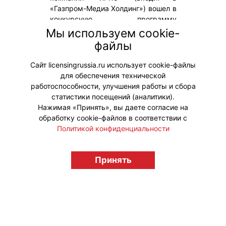
«Газпром-Медиа Холдинг») вошел в
конкурсную программу
Международного кинофестиваля
Мы используем cookie-
семейного кино и анимации
файлы
«Медвежонок», который пройдет в
Перми с 29 мая по 1 июня.
Сайт licensingrussia.ru использует cookie-файлы
для обеспечения технической
#ПродвижениеБренда
работоспособности, улучшения работы и сбора
статистики посещений (аналитики).
Нажимая «Принять», вы даете согласие на
обработку cookie-файлов в соответствии с
Политикой конфиденциальности
© "Вестник лицензионного рынка",
licensingrussia.ru, 2009-2026 12+
Принять