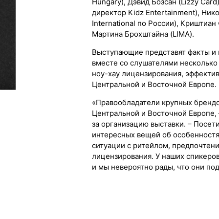
Hungary), Дэвид Бозсан (Lizzy Car
директор Kidz Entertainment), Ни
International по России), Криштиан
Мартина Брохштайна (LIMA).
Выступающие представят факты и 
вместе со слушателями несколько 
ноу-хау лицензирования, эффектив
Центральной и Восточной Европе.
«Правообладатели крупных брендо
Центральной и Восточной Европе, 
за организацию выставки. – Посет
интересных вещей об особенностя
ситуации с ритейлом, предпочтени
лицензирования. У наших спикеро
и мы невероятно рады, что они под