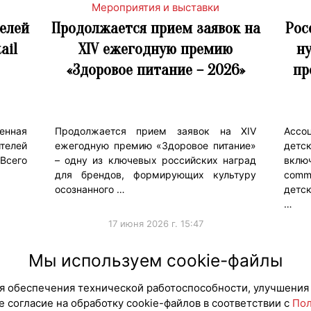
Мероприятия и выставки
телей
Продолжается прием заявок на
Рос
ail
XIV ежегодную премию
н
«Здоровое питание – 2026»
пр
нная
Продолжается прием заявок на XIV
Ассо
телей
ежегодную премию «Здоровое питание»
детс
 Всего
– одну из ключевых российских наград
вклю
…
для брендов, формирующих культуру
comm
осознанного …
детск
…
17 июня 2026 г. 15:47
#Мероприятия
#Тренд
Мы используем cookie-файлы
для обеспечения технической работоспособности, улучшения
 согласие на обработку cookie-файлов в соответствии с
Пол