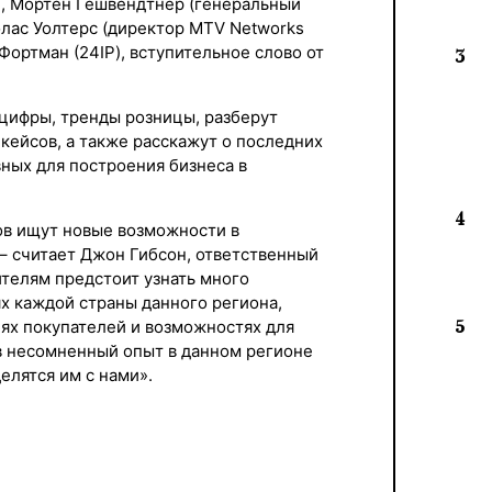
d), Мортен Гешвендтнер (генеральный
колас Уолтерс (директор MTV Networks
 Фортман (24IP), вступительное слово от
3
цифры, тренды розницы, разберут
кейсов, а также расскажут о последних
ных для построения бизнеса в
4
в ищут новые возможности в
– считает Джон Гибсон, ответственный
ителям предстоит узнать много
х каждой страны данного региона,
ях покупателей и возможностях для
5
в несомненный опыт в данном регионе
елятся им с нами».