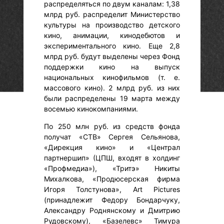
распределяться по двум каналам: 1,38
млрд руб. распределит Министерство
культуры на производство детского
кино, анимации, кинодебютов и
экспериментального кино. Еще 2,8
млрд руб. будут выделены через Фонд
поддержки кино на выпуск
национальных кинофильмов (т. е.
массового кино). 2 млрд руб. из них
были распределены 19 марта между
восемью кинокомпаниями.
По 250 млн руб. из средств фонда
получат «СТВ» Сергея Сельянова,
«Дирекция кино» и «Централ
партнершип» (ЦПШ, входят в холдинг
«Профмедиа»), «Тритэ» Никиты
Михалкова, «Продюсерская фирма
Игоря Толстунова», Art Pictures
(принадлежит Федору Бондарчуку,
Александру Роднянскому и Дмитрию
Рудовскому), «Базелевс» Тимура