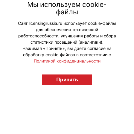
Мы используем cookie-
продвижении, — указано в отчете
файлы
Movie Research.
Сайт licensingrussia.ru использует cookie-файлы
Мой мир
Вконтакте
для обеспечения технической
работоспособности, улучшения работы и сбора
Одноклассники
статистики посещений (аналитики).
Нажимая «Принять», вы даете согласие на
обработку cookie-файлов в соответствии с
Политикой конфиденциальности
© "Вестник лицензионного рынка",
licensingrussia.ru, 2009-2026 12+
Принять