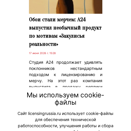
Обои стали мерчем: A24
выпустил необычный продукт
по мотивам «Закулисья
реальности»
17 июня 2026 г. 15:28
Студия A24 продолжает удивлять
поклонников нестандартным
подходом к лицензированию и
мерчу. На этот раз компания
выпустила в продажу реплики
культовых желтых обоев из фильма
Мы используем cookie-
«Закулисье реальности» – одного
файлы
из ключевых визуальных
элементов картины.
Сайт licensingrussia.ru использует cookie-файлы
для обеспечения технической
#Мерч
работоспособности, улучшения работы и сбора