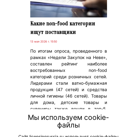
Какие non-food категории
ищут поставщики
13 мая 2026 г. 15:50
По итогам опроса, проведенного в
рамках «Недели Закупок на Неве»,
составлен рейтинг наиболее
востребованных non-food
категорий среди розничных сетей.
Лидерами стали ватно-бумажная
продукция (47 сетей) и средства
личной гигиены (46 сетей). Товары
для дома, детские товары и
сувениры также вошли в топ-5.
Исследование охватывает более 20
Мы используем cookie-
категорий – от бытовой химии до
файлы
электроинструментов и крупной
техники.
Сайт licensingrussia.ru использует cookie-файлы