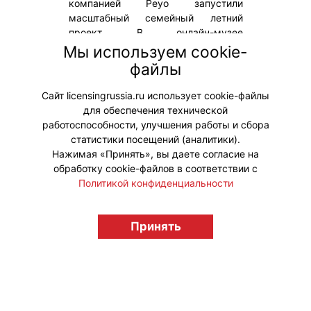
компанией Peyo запустили
масштабный семейный летний
проект. В онлайн-музее
представлена серия сувениров,
Мы используем cookie-
изображающая любимых
файлы
персонажей мультфильмов,
которые изучают коллекцию музея.
Сайт licensingrussia.ru использует cookie-файлы
для обеспечения технической
#Коллаборации
работоспособности, улучшения работы и сбора
статистики посещений (аналитики).
Нажимая «Принять», вы даете согласие на
обработку cookie-файлов в соответствии с
Политикой конфиденциальности
© "Вестник лицензионного рынка",
licensingrussia.ru, 2009-2026 12+
Принять