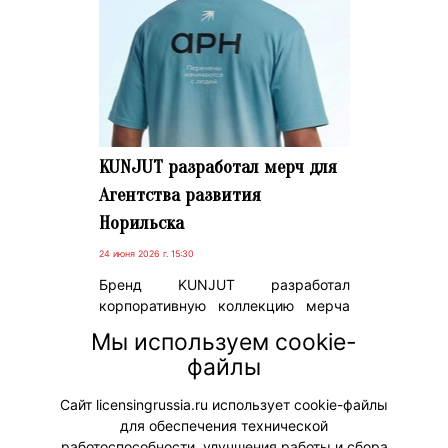
KUNJUT разработал мерч для
Агентства развития
Норильска
24 июня 2026 г. 15:30
Бренд KUNJUT разработал
корпоративную коллекцию мерча
для Агентства развития Норильска
Мы используем cookie-
– организации, занимающейся
файлы
формированием современного
имиджа и развитием одного из
Сайт licensingrussia.ru использует cookie-файлы
самых северных городов мира.
для обеспечения технической
работоспособности, улучшения работы и сбора