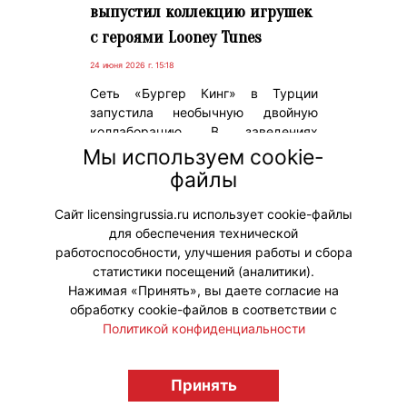
выпустил коллекцию игрушек
с героями Looney Tunes
24 июня 2026 г. 15:18
Сеть «Бургер Кинг» в Турции
запустила необычную двойную
коллаборацию. В заведениях
теперь можно купить игрушку-
Мы используем cookie-
персонажа знаменитого
файлы
мультсериала Looney Tunes в виде
футболиста.
Сайт licensingrussia.ru использует cookie-файлы
для обеспечения технической
#Коллаборации
работоспособности, улучшения работы и сбора
статистики посещений (аналитики).
Нажимая «Принять», вы даете согласие на
обработку cookie-файлов в соответствии с
Политикой конфиденциальности
© "Вестник лицензионного рынка",
licensingrussia.ru, 2009-2026 12+
Принять