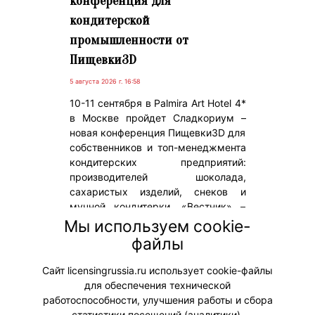
конференция для
кондитерской
промышленности от
Пищевки3D
5 августа 2026 г. 16:58
10-11 сентября в Palmira Art Hotel 4*
в Москве пройдет Сладкориум –
новая конференция Пищевки3D для
собственников и топ-менеджмента
кондитерских предприятий:
производителей шоколада,
сахаристых изделий, снеков и
мучной кондитерки. «Вестник» –
информационный партнер события.
Мы используем cookie-
На мероприятии будет
файлы
распространяться новый осенний
выпуск журнала.
Сайт licensingrussia.ru использует cookie-файлы
для обеспечения технической
#Мероприятия
работоспособности, улучшения работы и сбора
статистики посещений (аналитики).