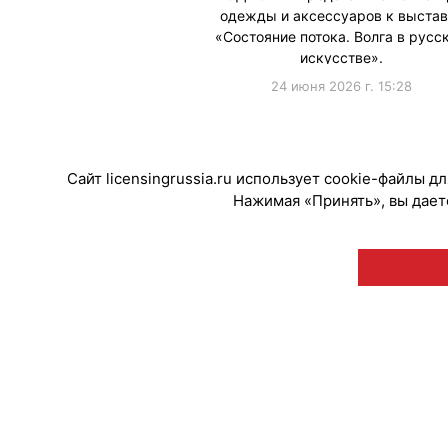
одежды и аксессуаров к выстав
«Состояние потока. Волга в русс
искусстве».
24 июня 2026 г. 15:28
#Мерч
Сайт licensingrussia.ru использует cookie-файлы 
Нажимая «Принять», вы даете
© "