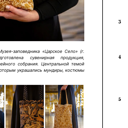
3
узея-заповедника «Царское Село» (г.
4
дготовлена сувенирная продукция,
зейного собрания. Центральной темой
 которым украшались мундиры, костюмы
5