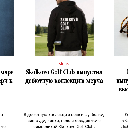
Мерч
амаре
Skolkovo Golf Club выпустил
рч к
дебютную коллекцию мерча
вып
выс
ре
В дебютную коллекцию вошли футболки,
К
зип-худи, кепки, поло и дождевики с
«К
цию
символикой Skolkovo Golf Club.
Люб