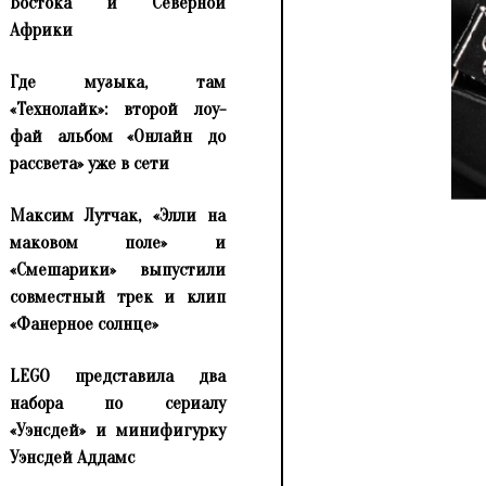
Востока и Северной
Африки
Где музыка, там
«Технолайк»: второй лоу-
фай альбом «Онлайн до
рассвета» уже в сети
Максим Лутчак, «Элли на
маковом поле» и
«Смешарики» выпустили
совместный трек и клип
«Фанерное солнце»
LEGO представила два
набора по сериалу
«Уэнсдей» и минифигурку
Уэнсдей Аддамс