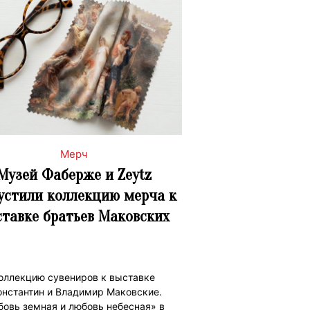
Мерч
Музей Фаберже и Zeytz
устили коллекцию мерча к
тавке братьев Маковских
оллекцию сувениров к выставке
онстантин и Владимир Маковские.
овь земная и любовь небесная» в