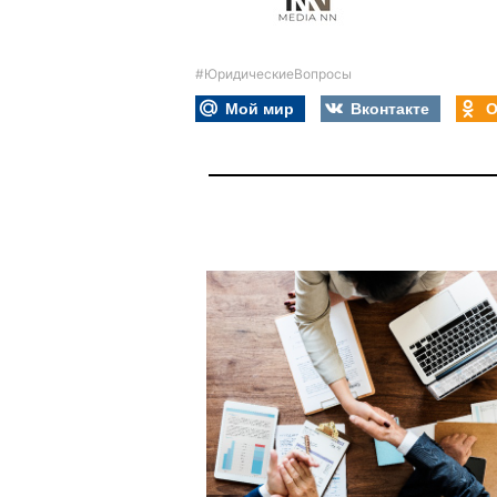
#ЮридическиеВопросы
Мой мир
Вконтакте
О