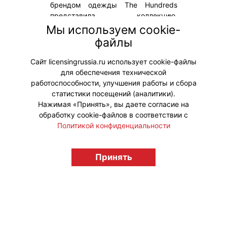
брендом одежды The Hundreds
представила коллекцию,
приуроченную к чемпионату мира
Мы используем cookie-
по футболу. Она включает в себя
файлы
ретро-футболки и коллекционные
головные уборы.
Сайт licensingrussia.ru использует cookie-файлы
для обеспечения технической
#Коллаборации
работоспособности, улучшения работы и сбора
статистики посещений (аналитики).
Нажимая «Принять», вы даете согласие на
обработку cookie-файлов в соответствии с
Политикой конфиденциальности
© "Вестник лицензионного рынка",
licensingrussia.ru, 2009-2026 12+
Принять