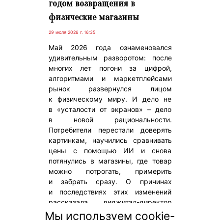
годом возвращения в
физические магазины
29 июля 2026 г. 16:35
Май 2026 года ознаменовался
удивительным разворотом: после
многих лет погони за цифрой,
алгоритмами и маркетплейсами
рынок развернулся лицом
к физическому миру. И дело не
в «усталости от экранов» – дело
в новой рациональности.
Потребители перестали доверять
картинкам, научились сравнивать
цены с помощью ИИ и снова
потянулись в магазины, где товар
можно потрогать, примерить
и забрать сразу. О причинах
и последствиях этих изменений
рассказала диджитал-директор
рекламного
Мы используем cookie-