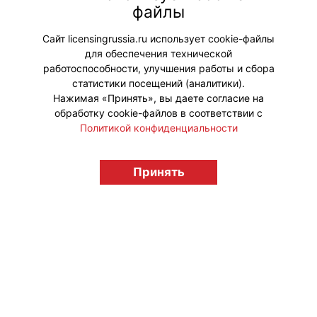
агентства НЕКТАРИН Екатерина
файлы
Фролова, автор ежемесячной
колонки «Свои люди в диджитал».
Сайт licensingrussia.ru использует cookie-файлы
для обеспечения технической
#Тренды
работоспособности, улучшения работы и сбора
статистики посещений (аналитики).
Нажимая «Принять», вы даете согласие на
обработку cookie-файлов в соответствии с
Политикой конфиденциальности
© "Вестник лицензионного рынка",
licensingrussia.ru, 2009-2026 12+
Принять