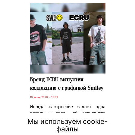
Бренд ECRU выпустил
коллекцию с графикой Smiley
10 июня 2026 г. 15:33
Иногда настроение задает одна
деталь – здесь ей становится
знакомый всем смайлик. Бренд
Мы используем cookie-
стильной одежды ECRU выпустил
файлы
мужскую капсулу совместно со