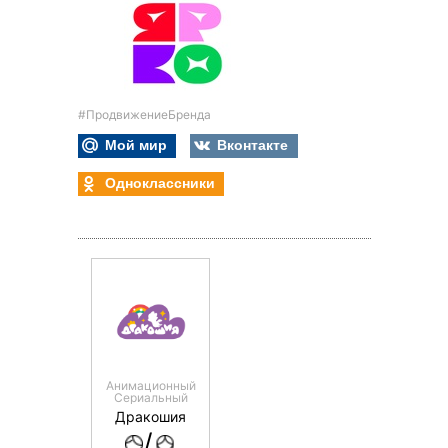
#ПродвижениеБренда
Мой мир
Вконтакте
Одноклассники
Анимационный
Сериальный
Дракошия
/