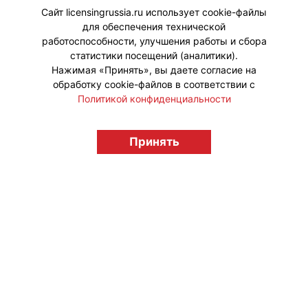
S.W.Smiley.
Сайт licensingrussia.ru использует cookie-файлы
для обеспечения технической
#ПродвижениеБренда #Коллаборации
работоспособности, улучшения работы и сбора
статистики посещений (аналитики).
Нажимая «Принять», вы даете согласие на
обработку cookie-файлов в соответствии с
Политикой конфиденциальности
© "Вестник лицензионного рынка",
licensingrussia.ru, 2009-2026 12+
Принять