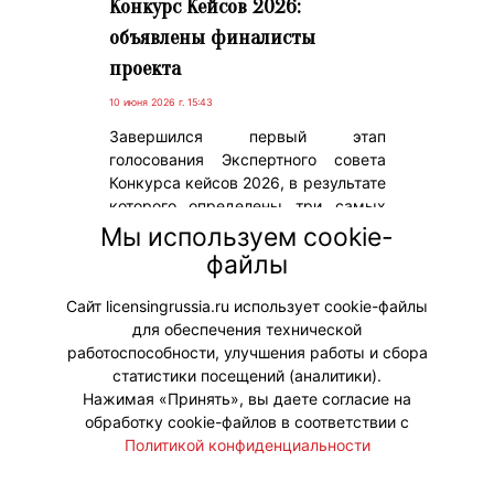
Конкурс Кейсов 2026:
объявлены финалисты
проекта
10 июня 2026 г. 15:43
Завершился первый этап
голосования Экспертного совета
Конкурса кейсов 2026, в результате
которого определены три самых
сильных кейса в каждой из 9
Мы используем cookie-
номинаций. Теперь финалистов
файлы
ждет питчинг, который и определит
победителей.
Сайт licensingrussia.ru использует cookie-файлы
для обеспечения технической
#Мероприятия
работоспособности, улучшения работы и сбора
статистики посещений (аналитики).
Нажимая «Принять», вы даете согласие на
обработку cookie-файлов в соответствии с
Политикой конфиденциальности
© "Вестник лицензионного рынка",