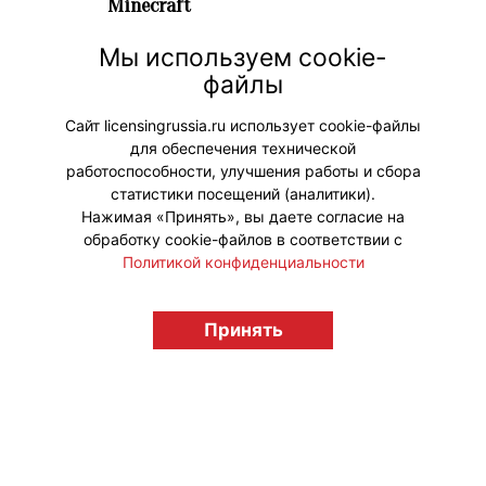
Minecraft
22 июля 2026 г. 17:35
Мы используем cookie-
С 15 июля в игре Minecraft
файлы
произошел запуск метавселенной
«Технолайк | Вселенная Идолов».
Сайт licensingrussia.ru использует cookie-файлы
для обеспечения технической
#ПродвижениеБренда
работоспособности, улучшения работы и сбора
статистики посещений (аналитики).
Нажимая «Принять», вы даете согласие на
обработку cookie-файлов в соответствии с
Политикой конфиденциальности
© "Вестник лицензионного рынка",
licensingrussia.ru, 2009-2026 12+
Принять