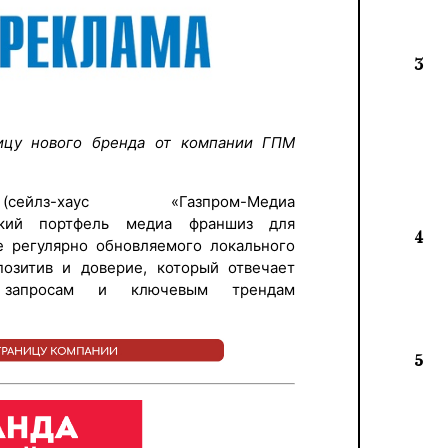
3
ицу нового бренда от компании ГПМ
з-хаус «Газпром-Медиа
окий портфель медиа франшиз для
4
е регулярно обновляемого локального
позитив и доверие, который отвечает
м запросам и ключевым трендам
5