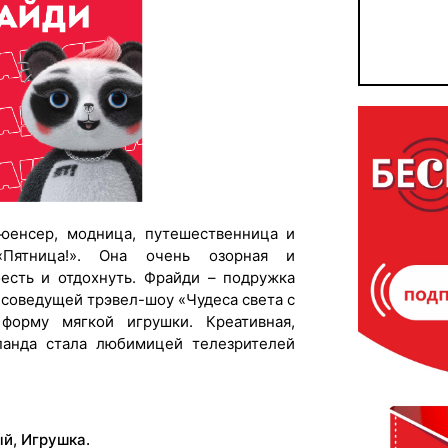
енсер, модница, путешественница и
«Пятница!». Она очень озорная и
есть и отдохнуть. Фрайди – подружка
 соведущей трэвел-шоу «Чудеса света с
орму мягкой игрушки. Креативная,
панда стала любимицей телезрителей
ый, Игрушка.