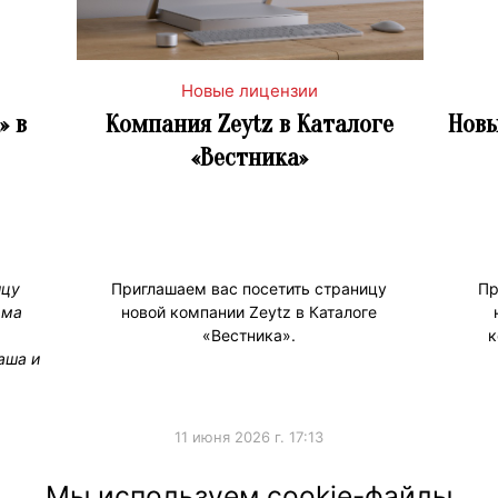
Новые лицензии
» в
Компания Zeytz в Каталоге
Новы
«Вестника»
ицу
Приглашаем вас посетить страницу
Пр
ама
новой компании Zeytz в Каталоге
«Вестника».
к
аша и
11 июня 2026 г. 17:13
а
#НовостиКаталога
#Новые
Мы используем cookie-файлы