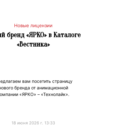
Новые лицензии
й бренд «ЯРКО» в Каталоге
«Вестника»
едлагаем вам посетить страницу
нового бренда от анимационной
омпании «ЯРКО» – «Технолайк».
18 июня 2026 г. 13:33
Лицензии
#НовостиКаталога