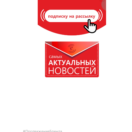
#ПродвижениеБренда