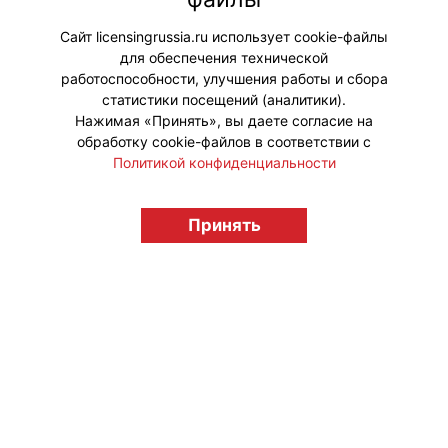
мультсериалов «Лео и Тиг» и «Ми-
ми-мишки».
Сайт licensingrussia.ru использует cookie-файлы
для обеспечения технической
#ПродвижениеБренда
работоспособности, улучшения работы и сбора
статистики посещений (аналитики).
Нажимая «Принять», вы даете согласие на
обработку cookie-файлов в соответствии с
Политикой конфиденциальности
© "Вестник лицензионного рынка",
licensingrussia.ru, 2009-2026 12+
Принять