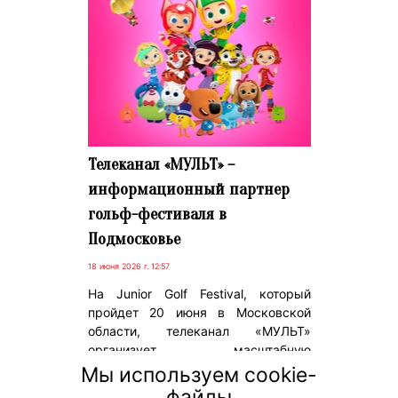
Телеканал «МУЛЬТ» –
информационный партнер
гольф-фестиваля в
Подмосковье
18 июня 2026 г. 12:57
На Junior Golf Festival, который
пройдет 20 июня в Московской
области, телеканал «МУЛЬТ»
организует масштабную
развлекательную программу с
Мы используем cookie-
участием героев популярных
файлы