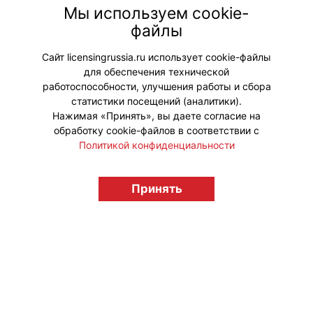
высадке медоносных растений,
Мы используем cookie-
организованный при поддержке
файлы
компании «Тенториум» и Музея
Северного пчеловодства.
Сайт licensingrussia.ru использует cookie-файлы
для обеспечения технической
#ПродвижениеБренда
работоспособности, улучшения работы и сбора
статистики посещений (аналитики).
Нажимая «Принять», вы даете согласие на
обработку cookie-файлов в соответствии с
Политикой конфиденциальности
© "Вестник лицензионного рынка",
licensingrussia.ru, 2009-2026 12+
Принять