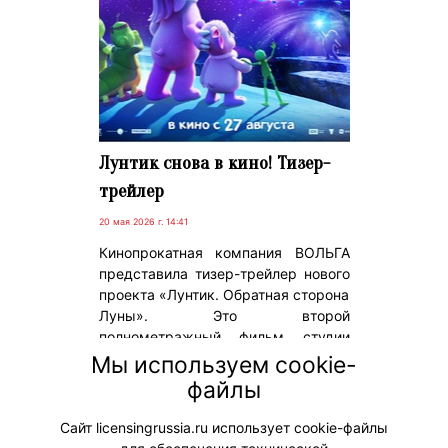
Лунтик снова в кино! Тизер-
трейлер
20 мая 2026 г. 14:41
Кинопрокатная компания ВОЛЬГА
представила тизер-трейлер нового
проекта «Лунтик. Обратная сторона
Луны». Это второй
полнометражный фильм студии
анимационного кино «Мельница» по
Мы используем cookie-
мотивам одноименного сериала,
файлы
которому в 2026 году исполняется
20 лет.
Сайт licensingrussia.ru использует cookie-файлы