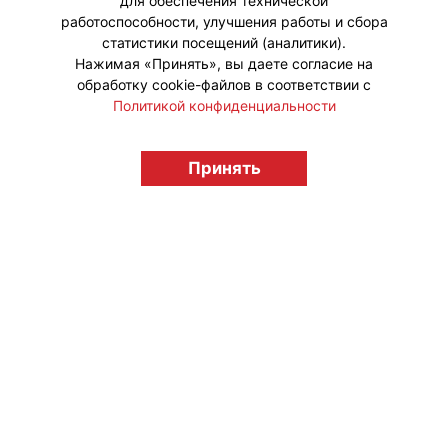
для обеспечения технической
#ПродвижениеБренда #Кинопрокат
работоспособности, улучшения работы и сбора
статистики посещений (аналитики).
Нажимая «Принять», вы даете согласие на
обработку cookie-файлов в соответствии с
Политикой конфиденциальности
© "Вестник лицензионного рынка",
licensingrussia.ru, 2009-2026 12+
Принять