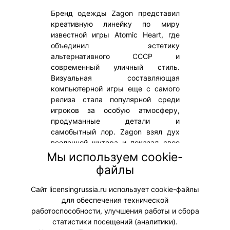
Бренд одежды Zagon представил
креативную линейку по миру
известной игры Atomic Heart, где
объединил эстетику
альтернативного СССР и
современный уличный стиль.
Визуальная составляющая
компьютерной игры еще с самого
релиза стала популярной среди
игроков за особую атмосферу,
продуманные детали и
самобытный лор. Zagon взял дух
вселенной шутера и показал свое
видение, как элементы
Мы используем cookie-
альтернативного прошлого могут
файлы
быть вплетены в фэшн коллекцию
нынешнего времени.
Сайт licensingrussia.ru использует cookie-файлы
для обеспечения технической
#ПродвижениеБренда #Коллаборации
работоспособности, улучшения работы и сбора
статистики посещений (аналитики).