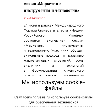
сессия «Маркетинг:
инструменты и технологии»
27 мая 2026 г. 15:47
24 июня в рамках Международного
Форума бизнеса и власти «Неделя
Российского Ритейла»
состоится экспертная сессия
«Маркетинг: инструменты
и технологии». Участники обсудят
актуальные подходы к развитию
маркетинговых стратегий, роль
аналитики и технологий
в формировании клиентского
опыта, а также практические
инструменты повышения
Мы используем cookie-
эффективности маркетинга
файлы
в условиях цифровой
трансформации отрасли.
Сайт licensingrussia.ru использует cookie-файлы
для обеспечения технической
#Мероприятия