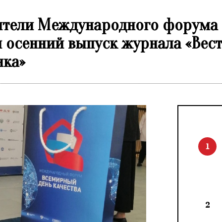
тители Международного форума
и осенний выпуск журнала «Вес
нка»
1
2