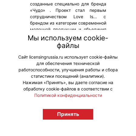
созданные специально для бренда
«Чудо» . Проект стал первым
сотрудничеством Love Is... с
брендом из категории современной
молочной продукции и объединил
сразу несколько поколений
Мы используем cookie-
потребителей через общие
файлы
ценности – заботу, любовь и
семейные традиции.
Сайт licensingrussia.ru использует cookie-файлы
для обеспечения технической
#ПродвижениеБренда #Коллаборации
работоспособности, улучшения работы и сбора
статистики посещений (аналитики).
Нажимая «Принять», вы даете согласие на
обработку cookie-файлов в соответствии с
Политикой конфиденциальности
© "Вестник лицензионного рынка",
licensingrussia.ru, 2009-2026 12+
Принять