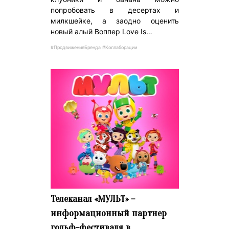
попробовать в десертах и
милкшейке, а заодно оценить
новый алый Воппер Love Is…
#ПродвижениеБренда #Коллаборации
Телеканал «МУЛЬТ» –
информационный партнер
гольф-фестиваля в