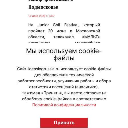
Подмосковье
18 июня 2026 г. 12:57
На Junior Golf Festival, который
пройдет 20 июня в Московской
области, телеканал «МУЛЬТ»
организует масштабную
развлекательную программу с
Мы используем cookie-
участием героев популярных
файлы
мультсериалов «Лео и Тиг» и «Ми-
ми-мишки».
Сайт licensingrussia.ru использует cookie-файлы
для обеспечения технической
#ПродвижениеБренда
работоспособности, улучшения работы и сбора
статистики посещений (аналитики).
Нажимая «Принять», вы даете согласие на
обработку cookie-файлов в соответствии с
Политикой конфиденциальности
© "Вестник лицензионного рынка",
licensingrussia.ru, 2009-2026 12+
Принять