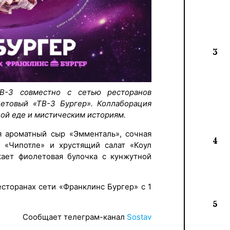
3
В-3 совместно с сетью ресторанов
летовый «ТВ-3 Бургер». Коллаборация
ой еде и мистическим историям.
я ароматный сыр «Эмменталь», сочная
4
с «Чипотле» и хрустящий салат «Коул
кает фиолетовая булочка с кунжутной
есторанах сети «Франклинс Бургер» с 1
5
Сообщает телеграм-канал
Sostav