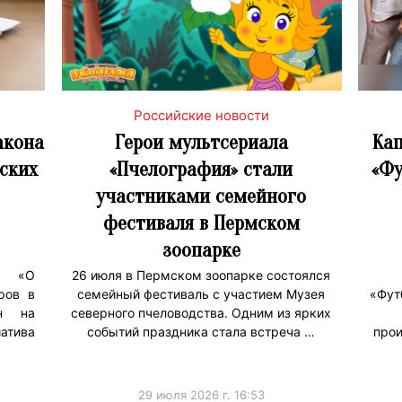
Российские новости
акона
Герои мультсериала
Кап
ских
«Пчелография» стали
«Фу
участниками семейного
фестиваля в Пермском
зоопарке
а «О
26 июля в Пермском зоопарке состоялся
ров в
семейный фестиваль с участием Музея
«Фут
ен на
северного пчеловодства. Одним из ярких
атива
событий праздника стала встреча …
прои
29 июля 2026 г. 16:53