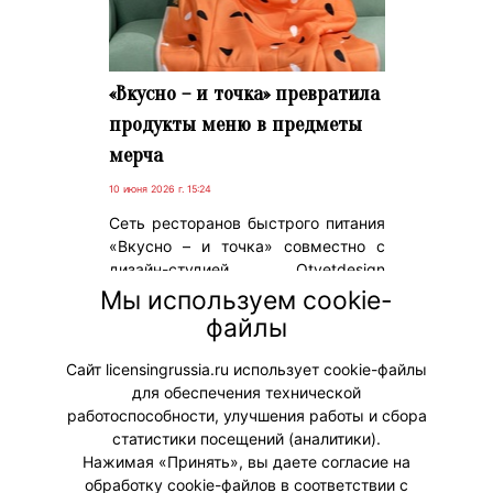
«Вкусно – и точка» превратила
продукты меню в предметы
мерча
10 июня 2026 г. 15:24
Сеть ресторанов быстрого питания
«Вкусно – и точка» совместно с
дизайн-студией Otvetdesign
выпустила новую линейку
Мы используем cookie-
корпоративного мерча,
файлы
вдохновленную фирменными
продуктами бренда.
Сайт licensingrussia.ru использует cookie-файлы
для обеспечения технической
#Мерч
работоспособности, улучшения работы и сбора
статистики посещений (аналитики).
Нажимая «Принять», вы даете согласие на
обработку cookie-файлов в соответствии с