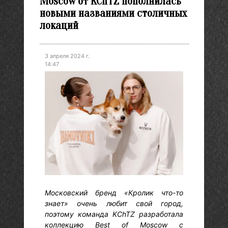
Moscow от KChTZ пополнилась
новыми названиями столичных
локаций
3 апреля 2024 г.
14:47
Московский бренд «Кролик что-то
знает» очень любит свой город,
поэтому команда KChTZ разработала
коллекцию Best of Moscow c