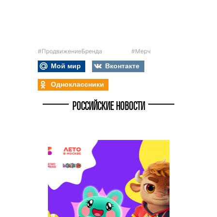
#ПродвижениеБренда
#Мерч
Мой мир
Вконтакте
Одноклассники
РОССИЙСКИЕ НОВОСТИ