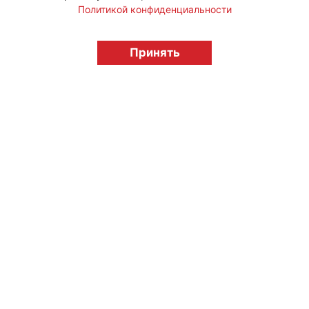
Политикой конфиденциальности
© "Вестник лицензионного рынка",
Принять
licensingrussia.ru, 2009-2026 12+