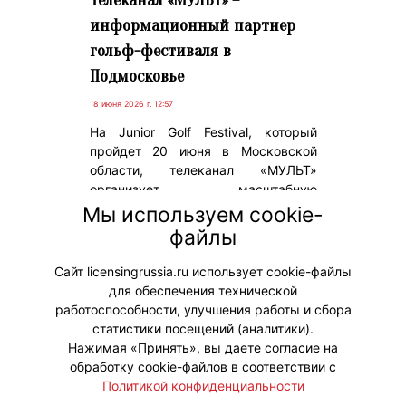
Телеканал «МУЛЬТ» –
информационный партнер
гольф-фестиваля в
Подмосковье
18 июня 2026 г. 12:57
На Junior Golf Festival, который
пройдет 20 июня в Московской
области, телеканал «МУЛЬТ»
организует масштабную
развлекательную программу с
Мы используем cookie-
участием героев популярных
файлы
мультсериалов «Лео и Тиг» и «Ми-
ми-мишки».
Сайт licensingrussia.ru использует cookie-файлы
для обеспечения технической
#ПродвижениеБренда
работоспособности, улучшения работы и сбора
статистики посещений (аналитики).
Нажимая «Принять», вы даете согласие на
обработку cookie-файлов в соответствии с
Политикой конфиденциальности