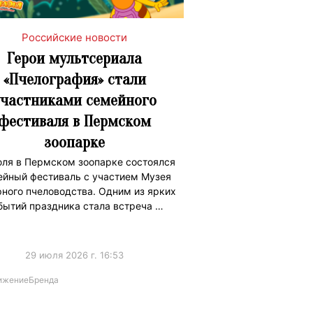
Российские новости
Герои мультсериала
«Пчелография» стали
участниками семейного
фестиваля в Пермском
зоопарке
юля в Пермском зоопарке состоялся
ейный фестиваль с участием Музея
ного пчеловодства. Одним из ярких
бытий праздника стала встреча …
29 июля 2026 г. 16:53
ижениеБренда