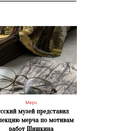
Мерч
сский музей представил
лекцию мерча по мотивам
работ Шишкина