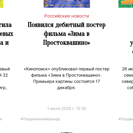
Российские новости
тила
Появился дебютный постер
евых
фильма «Зима в
а и
Простоквашино»
шевый
«Кинопоиск» опубликовал первый постер
26 и
й 32
фильма «Зима в Простоквашино».
сем
Премьера картины состоится 17
север
гр,
декабря.
со
1 июля 2026 г. 15:30
и
#ПродвижениеБренда
#Продв