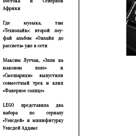
Востока и Северной
Африки
Где музыка, там
«Технолайк»: второй лоу-
фай альбом «Онлайн до
рассвета» уже в сети
Максим Лутчак, «Элли на
маковом поле» и
«Смешарики» выпустили
совместный трек и клип
«Фанерное солнце»
LEGO представила два
набора по сериалу
«Уэнсдей» и минифигурку
Уэнсдей Аддамс