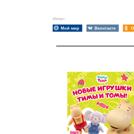
#Мерч
Мой мир
Вконтакте
О