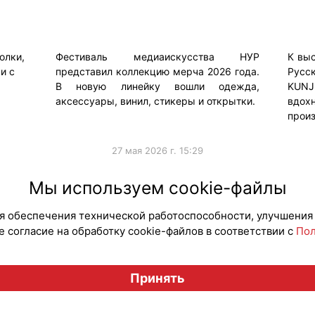
олки,
Фестиваль медиаискусства НУР
К вы
и с
представил коллекцию мерча 2026 года.
Русс
.
В новую линейку вошли одежда,
KUNJ
аксессуары, винил, стикеры и открытки.
вдо
прои
27 мая 2026 г. 15:29
#Мерч
Мы используем cookie-файлы
для обеспечения технической работоспособности, улучшения
 согласие на обработку cookie-файлов в соответствии с
Пол
Вестник лицензионного рынка", licensingrussia.ru, 2009-2026
Принять