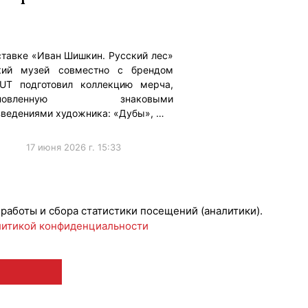
ставке «Иван Шишкин. Русский лес»
кий музей совместно с брендом
UT подготовил коллекцию мерча,
хновленную знаковыми
зведениями художника: «Дубы», …
17 июня 2026 г. 15:33
 работы и сбора статистики посещений (аналитики).
итикой конфиденциальности
 12+