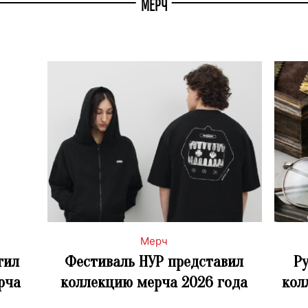
МЕРЧ
Мерч
тил
Фестиваль НУР представил
Ру
рча
коллекцию мерча 2026 года
кол