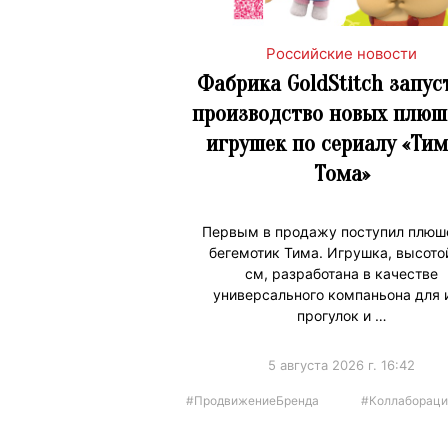
Российские новости
Фабрика GoldStitch запус
производство новых плюш
игрушек по сериалу «Тим
Тома»
Первым в продажу поступил плю
бегемотик Тима. Игрушка, высото
см, разработана в качестве
универсального компаньона для и
прогулок и …
5 августа 2026 г. 16:42
#ПродвижениеБренда
#Коллабораци