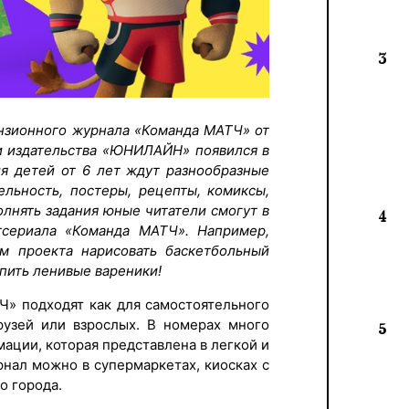
3
нзионного журнала «Команда МАТЧ» от
и издательства «ЮНИЛАЙН» появился в
ия детей от 6 лет ждут разнообразные
ельность, постеры, рецепты, комиксы,
олнять задания юные читатели смогут в
4
сериала «Команда МАТЧ». Например,
м проекта нарисовать баскетбольный
епить ленивые вареники!
Ч» подходят как для самостоятельного
рузей или взрослых. В номерах много
5
ации, которая представлена в легкой и
нал можно в супермаркетах, киосках с
го города.