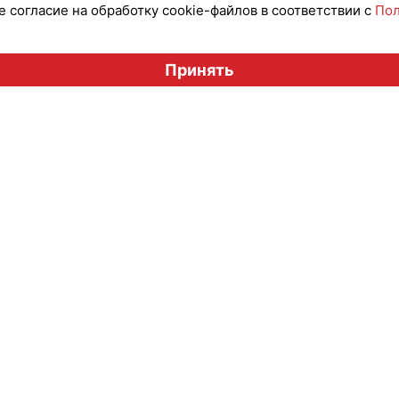
 согласие на обработку cookie-файлов в соответствии с
Пол
Вестник лицензионного рынка", licensingrussia.ru, 2009-2026
Принять