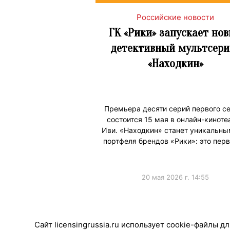
Российские новости
ГК «Рики» запускает но
детективный мультсери
«Находкин»
Премьера десяти серий первого с
состоится 15 мая в онлайн-киноте
Иви. «Находкин» станет уникальны
портфеля брендов «Рики»: это пер
20 мая 2026 г. 14:55
#ПродвижениеБренда
Сайт licensingrussia.ru использует cookie-файлы 