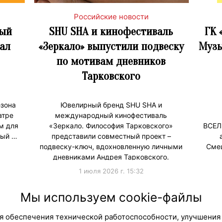
Российские новости
вый
SHU SHA и кинофестиваль
ГК 
ал
«Зеркало» выпустили подвеску
Музы
по мотивам дневников
Тарковского
езона
Ювелирный бренд SHU SHA и
атре
международный кинофестиваль
м для
«Зеркало. Философия Тарковского»
ВСЕЛ
вый …
представили совместный проект –
подвеску-ключ, вдохновленную личными
Смеш
дневниками Андрея Тарковского.
1 июля 2026 г. 15:32
#Мерч
#Продв
Мы используем cookie-файлы
для обеспечения технической работоспособности, улучшения