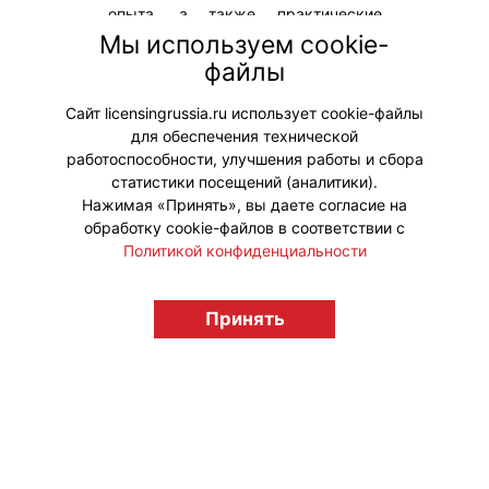
опыта, а также практические
инструменты повышения
Мы используем cookie-
эффективности маркетинга
файлы
в условиях цифровой
трансформации отрасли.
Сайт licensingrussia.ru использует cookie-файлы
для обеспечения технической
#Мероприятия
работоспособности, улучшения работы и сбора
статистики посещений (аналитики).
Нажимая «Принять», вы даете согласие на
обработку cookie-файлов в соответствии с
Политикой конфиденциальности
© "Вестник лицензионного рынка",
licensingrussia.ru, 2009-2026 12+
Принять