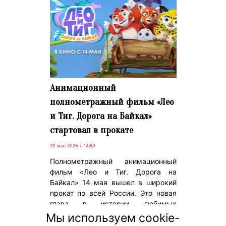
Анимационный
полнометражный фильм «Лео
и Тиг. Дорога на Байкал»
стартовал в прокате
20 мая 2026 г. 14:50
Полнометражный анимационный
фильм «Лео и Тиг. Дорога на
Байкал» 14 мая вышел в широкий
прокат по всей России. Это новая
глава в истории любимых
персонажей, знакомых многим
Мы используем cookie-
зрителям с детства. В полном