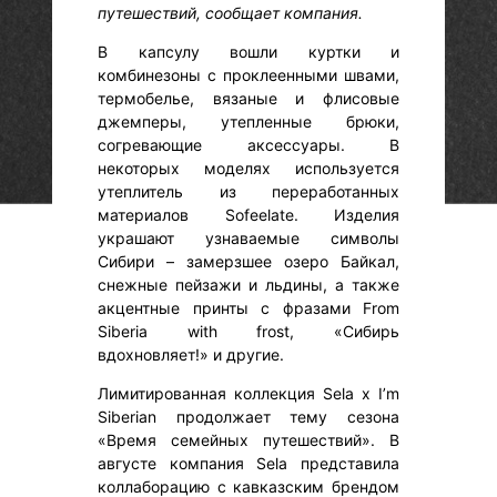
путешествий, сообщает компания.
В капсулу вошли куртки и
комбинезоны с проклеенными швами,
термобелье, вязаные и флисовые
джемперы, утепленные брюки,
согревающие аксессуары. В
некоторых моделях используется
утеплитель из переработанных
материалов Sofeelate. Изделия
украшают узнаваемые символы
Сибири – замерзшее озеро Байкал,
снежные пейзажи и льдины, а также
акцентные принты с фразами From
Siberia with frost, «Сибирь
вдохновляет!» и другие.
Лимитированная коллекция Sela х I’m
Siberian продолжает тему сезона
«Время семейных путешествий». В
августе компания Sela представила
коллаборацию с кавказским брендом