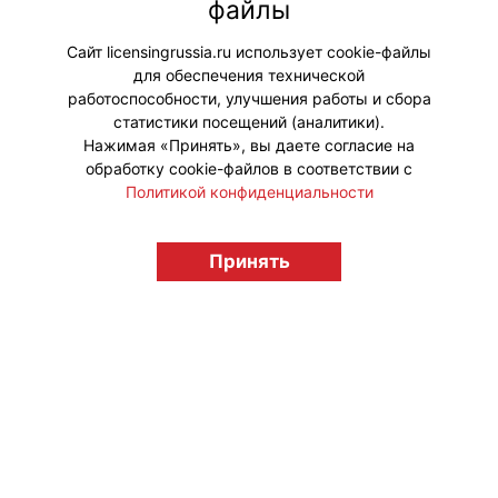
файлы
метре все стало гораздо
масштабнее!
Сайт licensingrussia.ru использует cookie-файлы
для обеспечения технической
#ПродвижениеБренда #Кинопрокат
работоспособности, улучшения работы и сбора
статистики посещений (аналитики).
Нажимая «Принять», вы даете согласие на
обработку cookie-файлов в соответствии с
Политикой конфиденциальности
© "Вестник лицензионного рынка",
licensingrussia.ru, 2009-2026 12+
Принять