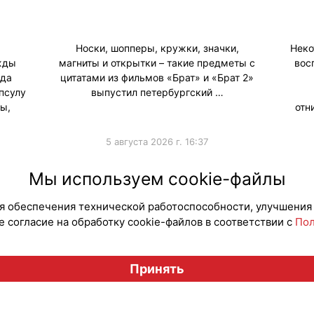
Носки, шопперы, кружки, значки,
Неко
жды
магниты и открытки – такие предметы с
вос
нда
цитатами из фильмов «Брат» и «Брат 2»
псулу
выпустил петербургский …
ы,
отн
5 августа 2026 г. 16:37
#ПродвижениеБренда
#Коллаборации
#Юриди
Мы используем cookie-файлы
для обеспечения технической работоспособности, улучшения
 согласие на обработку cookie-файлов в соответствии с
Пол
Вестник лицензионного рынка", licensingrussia.ru, 2009-2026
Принять