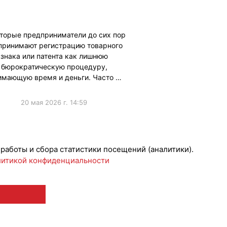
торые предприниматели до сих пор
принимают регистрацию товарного
знака или патента как лишнюю
бюрократическую процедуру,
имающую время и деньги. Часто …
20 мая 2026 г. 14:59
ческиеВопросы
 работы и сбора статистики посещений (аналитики).
итикой конфиденциальности
 12+