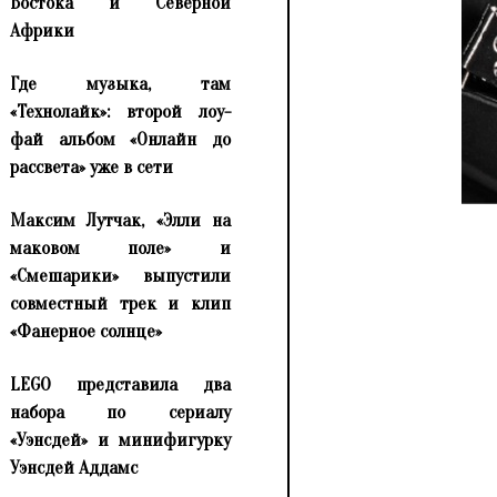
Востока и Северной
Африки
Где музыка, там
«Технолайк»: второй лоу-
фай альбом «Онлайн до
рассвета» уже в сети
Максим Лутчак, «Элли на
маковом поле» и
«Смешарики» выпустили
совместный трек и клип
«Фанерное солнце»
LEGO представила два
набора по сериалу
«Уэнсдей» и минифигурку
Уэнсдей Аддамс