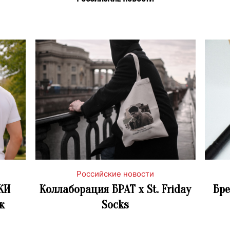
Российские новости
КИ
Коллаборация БРАТ x St. Friday
Бре
к
Socks