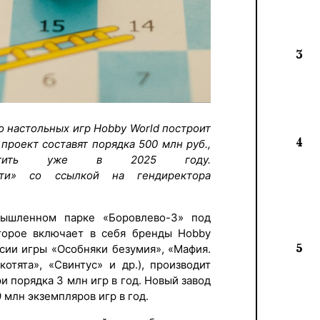
3
о настольных игр Hobby World построит
4
проект составят порядка 500 млн руб.,
пустить уже в 2025 году.
и» со ссылкой на гендиректора
мышленном парке «Боровлево-3» под
оторое включает в себя бренды Hobby
5
ссии игры «Особняки безумия», «Мафия.
отята», «Свинтус» и др.), производит
 порядка 3 млн игр в год. Новый завод
 млн экземпляров игр в год.